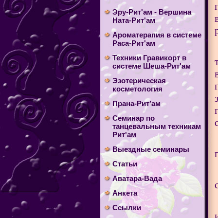
Эру-Рит'ам - Вершина
Ната-Рит'ам
Ароматерапия в системе
Раса-Рит'ам
Техники Гравикорт в
системе Шеша-Рит'ам
Эзотерическая
косметология
Прана-Рит’ам
Cеминар по
танцевальным техникам
Рит'ам
Выездные семинары
Статьи
Аватара-Вада
Анкета
Ссылки