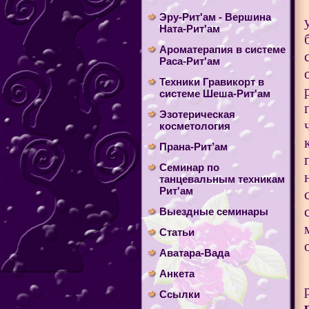
Эру-Рит'ам - Вершина
Ната-Рит'ам
Ароматерапия в системе
Раса-Рит'ам
Техники Гравикорт в
системе Шеша-Рит'ам
Эзотерическая
косметология
Прана-Рит’ам
Cеминар по
танцевальным техникам
Рит'ам
Выездные семинары
Статьи
Аватара-Вада
Анкета
Ссылки