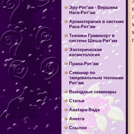
Эру-Рит'ам - Вершина
Ната-Рит'ам
Ароматерапия в системе
Раса-Рит'ам
Техники Гравикорт в
системе Шеша-Рит'ам
Эзотерическая
косметология
Прана-Рит’ам
Cеминар по
танцевальным техникам
Рит'ам
Выездные семинары
Статьи
Аватара-Вада
Анкета
Ссылки