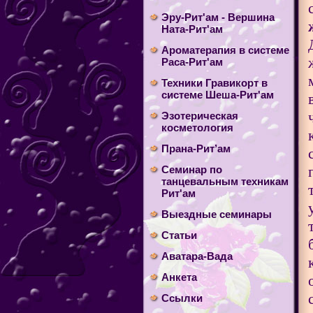
Эру-Рит'ам - Вершина
Ната-Рит'ам
Ароматерапия в системе
Раса-Рит'ам
Техники Гравикорт в
системе Шеша-Рит'ам
Эзотерическая
косметология
Прана-Рит’ам
Cеминар по
танцевальным техникам
Рит'ам
Выездные семинары
Статьи
Аватара-Вада
Анкета
Ссылки